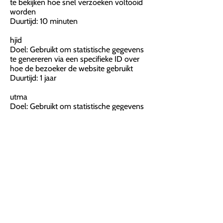
te bekijken hoe snel verzoeken voltooid
worden
Duurtijd: 10 minuten
hjid
Doel: Gebruikt om statistische gegevens
te genereren via een specifieke ID over
hoe de bezoeker de website gebruikt
Duurtijd: 1 jaar
utma
Doel: Gebruikt om statistische gegevens
te genereren wanneer een bezoeker zijn
eerste en zijn laatste bezoek plaatsvond
Duurtijd: 2 jaar
utmz
Doel: Gebruikt om de bron of campagne
aan te geven hoe de gebruiker de site
heeft bereikt
Duurtijd: 6 maanden
Beheer van cookies